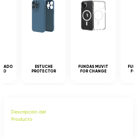
MPLADO
ESTUCHE
FUNDAS MUVIT
FUN
ADO
PROTECTOR
FOR CHANGE
FO
Descripción del
Producto