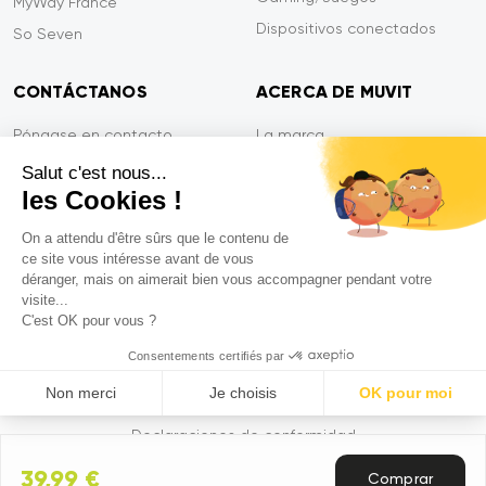
MyWay France
Dispositivos conectados
So Seven
CONTÁCTANOS
ACERCA DE MUVIT
Póngase en contacto
La marca
Pago seguro
Sala de prensa
Salut c'est nous...
les Cookies !
Eficiencia en el servicio
Privacidad
Garantía Tiger
Contáctanos
On a attendu d'être sûrs que le contenu de
ce site vous intéresse avant de vous
PREGUNTAS FRECUENTES
déranger, mais on aimerait bien vous accompagner pendant votre
visite...
C'est OK pour vous ?
Mentions légales
Consentements certifiés par
CGVU
Non merci
Je choisis
OK pour moi
Política de privacidad
Axeptio consent
Plataforma de Gestión de Consentimiento: Personaliza tus Op
Declaraciones de conformidad
Nuestra plataforma te permite personalizar y gestionar tus ajus
39,99 €
Comprar
© 2026 Muvit. Todos los derechos reservados