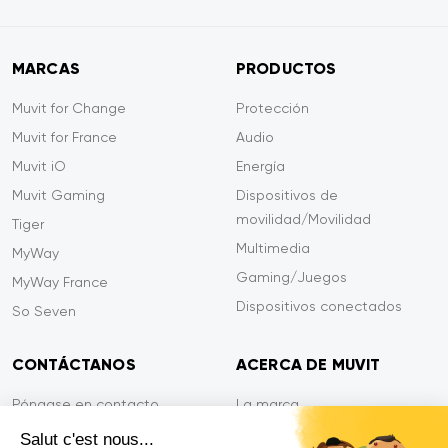
MARCAS
PRODUCTOS
Muvit for Change
Protección
Muvit for France
Audio
Muvit iO
Energía
Muvit Gaming
Dispositivos de
movilidad/Movilidad
Tiger
Multimedia
MyWay
Gaming/Juegos
MyWay France
Dispositivos conectados
So Seven
CONTÁCTANOS
ACERCA DE MUVIT
Póngase en contacto
La marca
Pago seguro
Sala de prensa
Salut c'est nous...