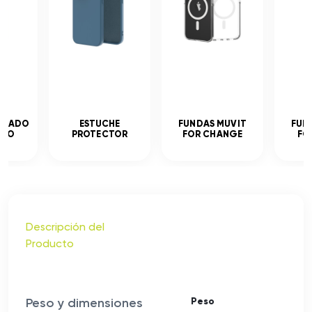
MPLADO
ESTUCHE
FUNDAS MUVIT
FUN
ADO
PROTECTOR
FOR CHANGE
FO
Descripción del
Producto
Peso y dimensiones
Peso