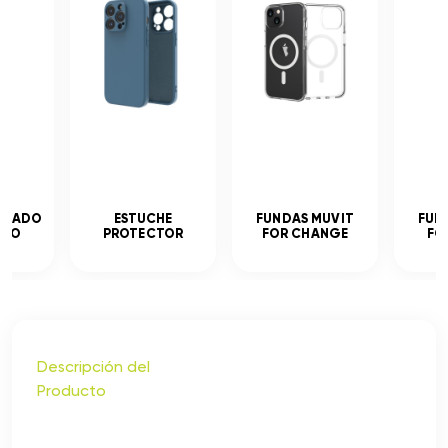
MPLADO
ESTUCHE
FUNDAS MUVIT
FUN
ADO
PROTECTOR
FOR CHANGE
FO
Descripción del
Producto