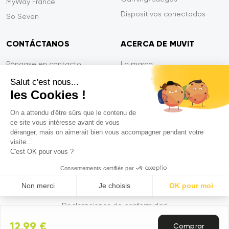
MyWay France
Dispositivos conectados
So Seven
CONTÁCTANOS
ACERCA DE MUVIT
Póngase en contacto
La marca
Pago seguro
Sala de prensa
Salut c'est nous...
les Cookies !
Eficiencia en el servicio
Privacidad
Garantía Tiger
Contáctanos
On a attendu d'être sûrs que le contenu de
ce site vous intéresse avant de vous
PREGUNTAS FRECUENTES
déranger, mais on aimerait bien vous accompagner pendant votre
visite...
C'est OK pour vous ?
Mentions légales
Consentements certifiés par
CGVU
Non merci
Je choisis
OK pour moi
Política de privacidad
Axeptio consent
Plataforma de Gestión de Consentimiento: Personaliza tus Op
Declaraciones de conformidad
Nuestra plataforma te permite personalizar y gestionar tus ajus
12,99 €
Comprar
© 2026 Muvit. Todos los derechos reservados