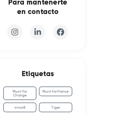
Para mantenerte
en contacto
Etiquetas
Muvit For
Muvit For France
Change
innov8
Tiger