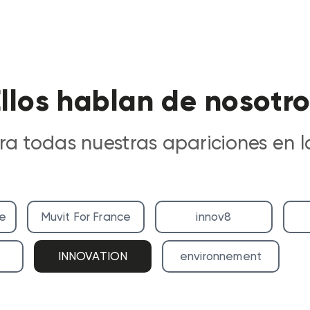
llos hablan de nosotr
ra todas nuestras apariciones en l
ge
Muvit For France
innov8
INNOVATION
environnement