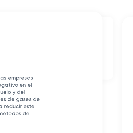
OSOTROS DURANTE 10
OS
ayo de 2023 - 2 minuto (s) de lectura
 las empresas
gativo en el
uelo y del
nes de gases de
a reducir este
 métodos de