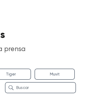
os
a prensa
Tiger
Muvit