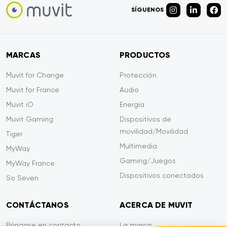
SÍGUENOS
MARCAS
PRODUCTOS
Muvit for Change
Protección
Muvit for France
Audio
Muvit iO
Energía
Muvit Gaming
Dispositivos de
movilidad/Movilidad
Tiger
Multimedia
MyWay
Gaming/Juegos
MyWay France
Dispositivos conectados
So Seven
CONTÁCTANOS
ACERCA DE MUVIT
Póngase en contacto
La marca