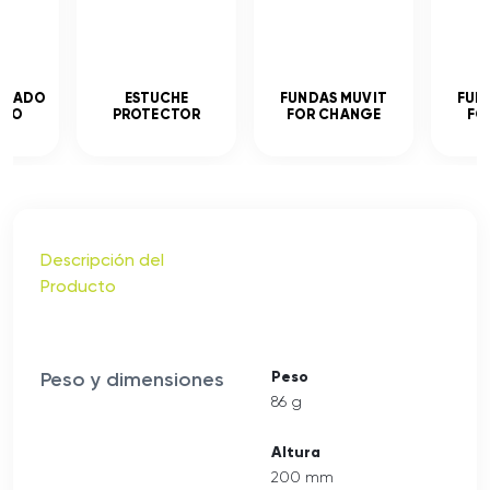
MPLADO
ESTUCHE
FUNDAS MUVIT
FUN
ADO
PROTECTOR
FOR CHANGE
FO
Descripción del
Producto
Peso y dimensiones
Peso
86 g
Altura
200 mm