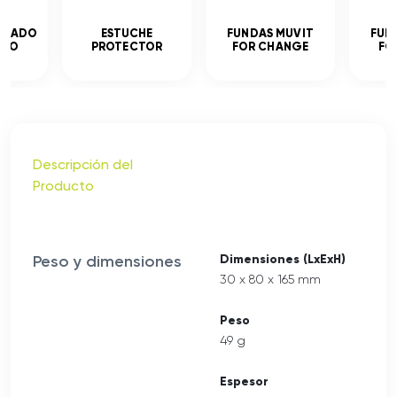
MPLADO
ESTUCHE
FUNDAS MUVIT
FUN
ADO
PROTECTOR
FOR CHANGE
FO
Descripción del
Producto
Peso y dimensiones
Dimensiones (LxExH)
30 x 80 x 165 mm
Peso
49 g
Espesor