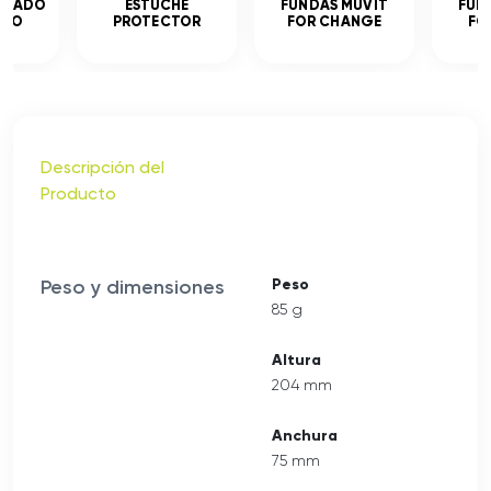
MPLADO
ESTUCHE
FUNDAS MUVIT
FUN
ADO
PROTECTOR
FOR CHANGE
FO
Descripción del
Producto
Peso y dimensiones
Peso
85 g
Altura
204 mm
Anchura
75 mm