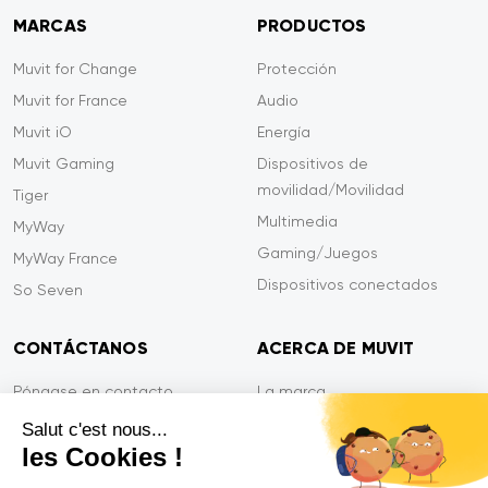
MARCAS
PRODUCTOS
Muvit for Change
Protección
Muvit for France
Audio
Muvit iO
Energía
Muvit Gaming
Dispositivos de
movilidad/Movilidad
Tiger
Multimedia
MyWay
Gaming/Juegos
MyWay France
Dispositivos conectados
So Seven
CONTÁCTANOS
ACERCA DE MUVIT
Póngase en contacto
La marca
Pago seguro
Sala de prensa
Salut c'est nous...
les Cookies !
Eficiencia en el servicio
Privacidad
Garantía Tiger
Contáctanos