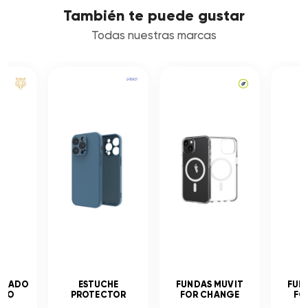
También te puede gustar
Todas nuestras marcas
MPLADO
ESTUCHE
FUNDAS MUVIT
FUN
ADO
PROTECTOR
FOR CHANGE
FO