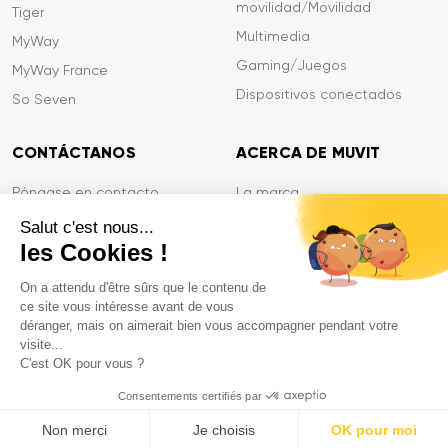
movilidad/Movilidad
Tiger
Multimedia
MyWay
Gaming/Juegos
MyWay France
Dispositivos conectados
So Seven
CONTÁCTANOS
ACERCA DE MUVIT
Póngase en contacto
La marca
Pago seguro
Sala de prensa
Salut c'est nous...
les Cookies !
Eficiencia en el servicio
Privacidad
Garantía Tiger
Contáctanos
On a attendu d'être sûrs que le contenu de
ce site vous intéresse avant de vous
PREGUNTAS FRECUENTES
déranger, mais on aimerait bien vous accompagner pendant votre
visite...
C'est OK pour vous ?
Mentions légales
Consentements certifiés par
CGVU
Non merci
Je choisis
OK pour moi
Política de privacidad