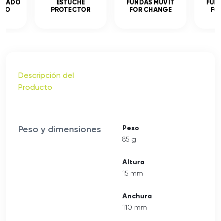
MPLADO
ESTUCHE
FUNDAS MUVIT
FUN
ADO
PROTECTOR
FOR CHANGE
FO
Descripción del
Producto
Peso y dimensiones
Peso
85 g
Altura
15 mm
Anchura
110 mm