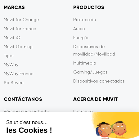
MARCAS
PRODUCTOS
Muvit for Change
Protección
Muvit for France
Audio
Muvit iO
Energía
Muvit Gaming
Dispositivos de
movilidad/Movilidad
Tiger
Multimedia
MyWay
Gaming/Juegos
MyWay France
Dispositivos conectados
So Seven
CONTÁCTANOS
ACERCA DE MUVIT
Póngase en contacto
La marca
Pago seguro
Sala de prensa
Salut c'est nous...
les Cookies !
Eficiencia en el servicio
Privacidad
Garantía Tiger
Contáctanos