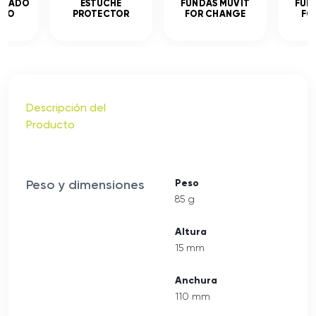
MPLADO
ESTUCHE
FUNDAS MUVIT
FUN
ADO
PROTECTOR
FOR CHANGE
FO
Descripción del
Producto
Peso y dimensiones
Peso
85 g
Altura
15 mm
Anchura
110 mm