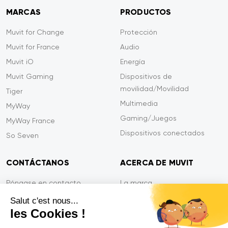
MARCAS
PRODUCTOS
Muvit for Change
Protección
Muvit for France
Audio
Muvit iO
Energía
Muvit Gaming
Dispositivos de
movilidad/Movilidad
Tiger
Multimedia
MyWay
Gaming/Juegos
MyWay France
Dispositivos conectados
So Seven
CONTÁCTANOS
ACERCA DE MUVIT
Póngase en contacto
La marca
Pago seguro
Sala de prensa
Salut c'est nous...
les Cookies !
Eficiencia en el servicio
Privacidad
Garantía Tiger
Contáctanos