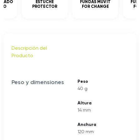
MPLADO
ESTUCHE
FUNDAS MUVIT
FUN
ADO
PROTECTOR
FOR CHANGE
FO
Descripción del
Producto
Peso y dimensiones
Peso
40 g
Altura
14 mm
Anchura
120 mm