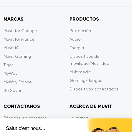
MARCAS
PRODUCTOS
Muvit for Change
Protección
Muvit for France
Audio
Muvit iO
Energía
Muvit Gaming
Dispositivos de
movilidad/Movilidad
Tiger
Multimedia
MyWay
Gaming/Juegos
MyWay France
Dispositivos conectados
So Seven
CONTÁCTANOS
ACERCA DE MUVIT
Póngase en contacto
La marca
Pago seguro
Sala de prensa
Salut c'est nous...