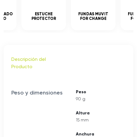
MPLADO
ESTUCHE
FUNDAS MUVIT
FUN
ADO
PROTECTOR
FOR CHANGE
FO
Descripción del
Producto
Peso y dimensiones
Peso
90 g
Altura
15 mm
Anchura