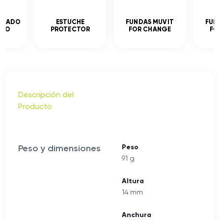
MPLADO
ESTUCHE
FUNDAS MUVIT
FUN
ADO
PROTECTOR
FOR CHANGE
FO
Descripción del
Producto
Peso y dimensiones
Peso
91 g
Altura
14 mm
Anchura