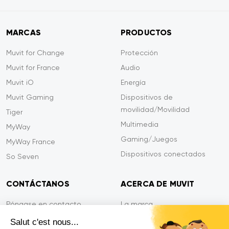
MARCAS
PRODUCTOS
Muvit for Change
Protección
Muvit for France
Audio
Muvit iO
Energía
Muvit Gaming
Dispositivos de
movilidad/Movilidad
Tiger
Multimedia
MyWay
Gaming/Juegos
MyWay France
Dispositivos conectados
So Seven
CONTÁCTANOS
ACERCA DE MUVIT
Póngase en contacto
La marca
Pago seguro
Sala de prensa
Salut c'est nous...