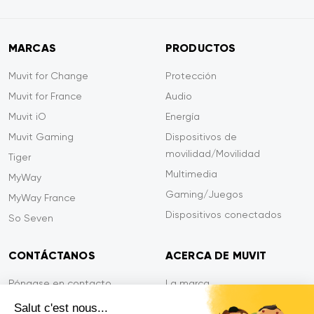
MARCAS
PRODUCTOS
Muvit for Change
Protección
Muvit for France
Audio
Muvit iO
Energía
Muvit Gaming
Dispositivos de
movilidad/Movilidad
Tiger
Multimedia
MyWay
Gaming/Juegos
MyWay France
Dispositivos conectados
So Seven
CONTÁCTANOS
ACERCA DE MUVIT
Póngase en contacto
La marca
Pago seguro
Sala de prensa
Salut c'est nous...