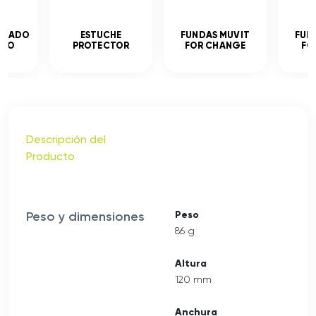
MPLADO
ESTUCHE
FUNDAS MUVIT
FUN
ADO
PROTECTOR
FOR CHANGE
FO
Descripción del
Producto
Peso y dimensiones
Peso
86 g
Altura
120 mm
Anchura