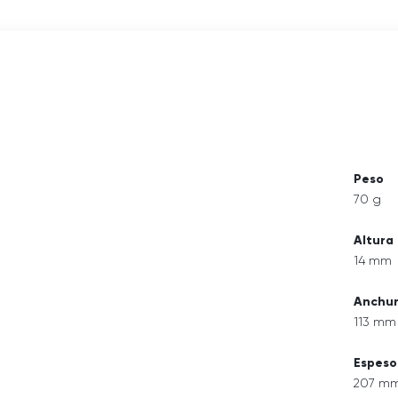
Peso
70 g
Altura
14 mm
Anchu
113 mm
Espeso
207 m