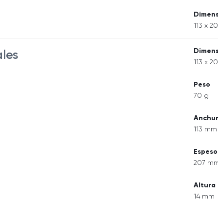
Dimens
113 x 2
Dimens
ales
113 x 2
Peso
70 g
Anchu
113 mm
Espeso
207 m
Altura
14 mm