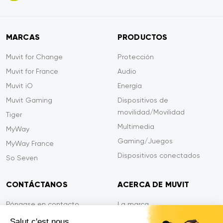
MARCAS
PRODUCTOS
Muvit for Change
Protección
Muvit for France
Audio
Muvit iO
Energía
Muvit Gaming
Dispositivos de
movilidad/Movilidad
Tiger
Multimedia
MyWay
Gaming/Juegos
MyWay France
Dispositivos conectados
So Seven
CONTÁCTANOS
ACERCA DE MUVIT
Póngase en contacto
La marca
Pago seguro
Sala de prensa
Salut c'est nous...