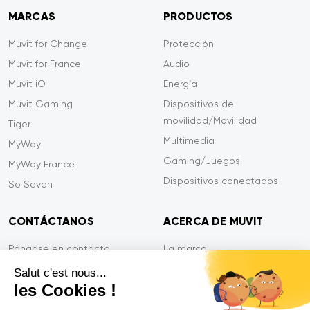
MARCAS
PRODUCTOS
Muvit for Change
Protección
Muvit for France
Audio
Muvit iO
Energía
Muvit Gaming
Dispositivos de
movilidad/Movilidad
Tiger
Multimedia
MyWay
Gaming/Juegos
MyWay France
Dispositivos conectados
So Seven
CONTÁCTANOS
ACERCA DE MUVIT
Póngase en contacto
La marca
Pago seguro
Sala de prensa
Salut c'est nous...
les Cookies !
Eficiencia en el servicio
Privacidad
Garantía Tiger
Contáctanos