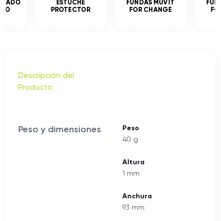
MPLADO
ESTUCHE
FUNDAS MUVIT
FUN
ADO
PROTECTOR
FOR CHANGE
FO
Descripción del
Producto
Peso y dimensiones
Peso
40 g
Altura
1 mm
Anchura
93 mm