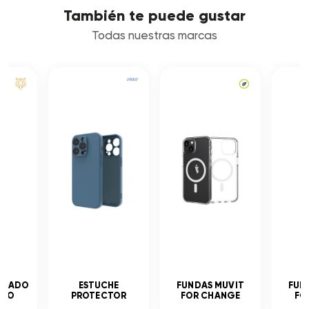
También te puede gustar
Todas nuestras marcas
MPLADO
ESTUCHE
FUNDAS MUVIT
FUN
ADO
PROTECTOR
FOR CHANGE
FO