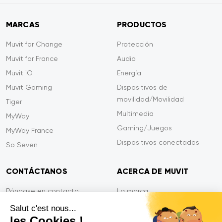
MARCAS
PRODUCTOS
Muvit for Change
Protección
Muvit for France
Audio
Muvit iO
Energía
Muvit Gaming
Dispositivos de
movilidad/Movilidad
Tiger
Multimedia
MyWay
Gaming/Juegos
MyWay France
Dispositivos conectados
So Seven
CONTÁCTANOS
ACERCA DE MUVIT
Póngase en contacto
La marca
Pago seguro
Sala de prensa
Salut c'est nous...
les Cookies !
Eficiencia en el servicio
Privacidad