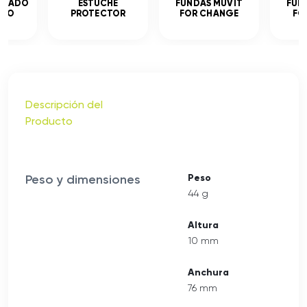
MPLADO
ESTUCHE
FUNDAS MUVIT
FUN
ADO
PROTECTOR
FOR CHANGE
FO
Descripción del
Producto
Peso y dimensiones
Peso
44 g
Altura
10 mm
Anchura
76 mm