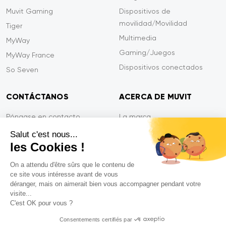
Muvit Gaming
Dispositivos de
movilidad/Movilidad
Tiger
Multimedia
MyWay
Gaming/Juegos
MyWay France
Dispositivos conectados
So Seven
CONTÁCTANOS
ACERCA DE MUVIT
Póngase en contacto
La marca
Pago seguro
Sala de prensa
Salut c'est nous...
les Cookies !
Eficiencia en el servicio
Privacidad
Garantía Tiger
Contáctanos
On a attendu d'être sûrs que le contenu de
ce site vous intéresse avant de vous
PREGUNTAS FRECUENTES
déranger, mais on aimerait bien vous accompagner pendant votre
visite...
C'est OK pour vous ?
Mentions légales
Consentements certifiés par