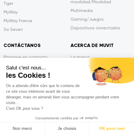
movilidad/Movilidad
Tiger
Multimedia
MyWay
Gaming/Juegos
MyWay France
Dispositivos conectados
So Seven
CONTÁCTANOS
ACERCA DE MUVIT
Póngase en contacto
La marca
Pago seguro
Sala de prensa
Salut c'est nous...
les Cookies !
Eficiencia en el servicio
Privacidad
Garantía Tiger
Contáctanos
On a attendu d'être sûrs que le contenu de
ce site vous intéresse avant de vous
PREGUNTAS FRECUENTES
déranger, mais on aimerait bien vous accompagner pendant votre
visite...
C'est OK pour vous ?
Mentions légales
Consentements certifiés par
CGVU
Non merci
Je choisis
OK pour moi
Política de privacidad