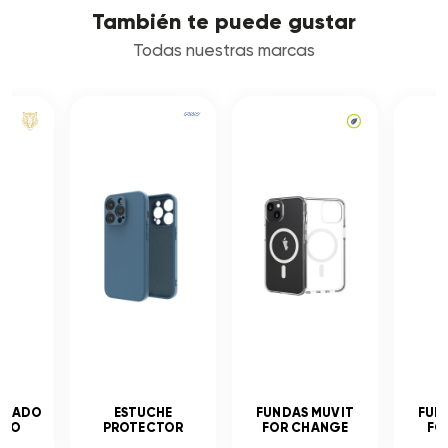
También te puede gustar
Todas nuestras marcas
MPLADO
ESTUCHE
FUNDAS MUVIT
FUN
ADO
PROTECTOR
FOR CHANGE
FO