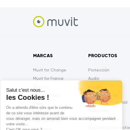
MARCAS
PRODUCTOS
Muvit for Change
Protección
Muvit for France
Audio
Muvit iO
Energía
Salut c'est nous...
Muvit Gaming
Dispositivos de
les Cookies !
movilidad/Movilidad
Tiger
On a attendu d'être sûrs que le contenu
Multimedia
MyWay
de ce site vous intéresse avant de
vous déranger, mais on aimerait bien vous accompagner pendant
Gaming/Juegos
MyWay France
votre visite...
Dispositivos conect
So Seven
C'est OK pour vous ?