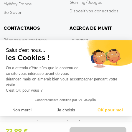
Gaming/Juegos
MyWay France
Dispositivos conectados
So Seven
CONTÁCTANOS
ACERCA DE MUVIT
Póngase en contacto
La marca
Pago seguro
Sala de prensa
Salut c'est nous...
les Cookies !
Eficiencia en el servicio
Privacidad
Garantía Tiger
Contáctanos
On a attendu d'être sûrs que le contenu de
ce site vous intéresse avant de vous
PREGUNTAS FRECUENTES
déranger, mais on aimerait bien vous accompagner pendant votre
visite...
C'est OK pour vous ?
Mentions légales
Consentements certifiés par
CGVU
Non merci
Je choisis
OK pour moi
Política de privacidad
Axeptio consent
Plataforma de Gestión de Consentimiento: Personaliza tus Op
Declaraciones de conformidad
22,99 €
Nuestra plataforma te permite personalizar y gestionar tus ajus