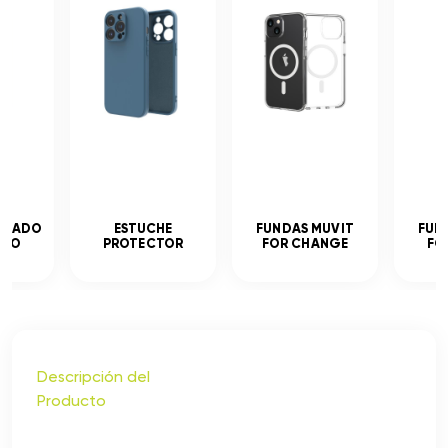
MPLADO
ESTUCHE
FUNDAS MUVIT
FUN
ADO
PROTECTOR
FOR CHANGE
FO
Descripción del
Producto