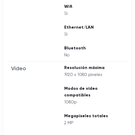
Wifi
Sí
Ethernet/LAN
Sí
Bluetooth
No
Vídeo
Resolución máxima
1920 x 1080 píxeles
Modos de vídeo
compatibles
1080p
Megapíxeles totales
2 MP