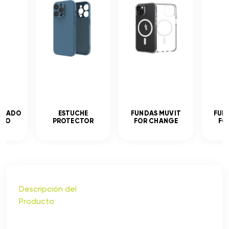
MPLADO
ESTUCHE
FUNDAS MUVIT
FUN
ADO
PROTECTOR
FOR CHANGE
FO
Descripción del
Producto