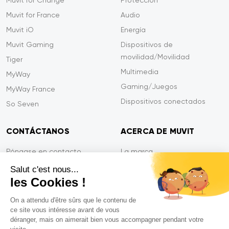
Muvit for Change
Protección
Muvit for France
Audio
Muvit iO
Energía
Muvit Gaming
Dispositivos de
movilidad/Movilidad
Tiger
Multimedia
MyWay
Gaming/Juegos
MyWay France
Dispositivos conectados
So Seven
CONTÁCTANOS
ACERCA DE MUVIT
Póngase en contacto
La marca
Pago seguro
Sala de prensa
Salut c'est nous...
les Cookies !
Eficiencia en el servicio
Privacidad
Garantía Tiger
Contáctanos
On a attendu d'être sûrs que le contenu de
ce site vous intéresse avant de vous
PREGUNTAS FRECUENTES
déranger, mais on aimerait bien vous accompagner pendant votre