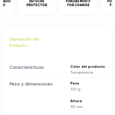
MPLADO
ESTUCHE
FUNDAS MUVIT
FUN
ADO
PROTECTOR
FOR CHANGE
FO
Descripción del
Producto
Características
Color del producto
Transparente
Peso y dimensiones
Peso
100 g
Altura
193 mm