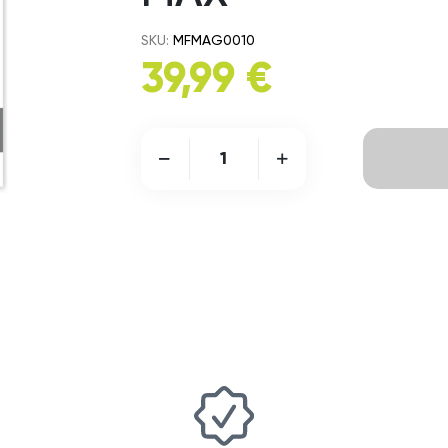
SKU:
MFMAG0010
39,99 €