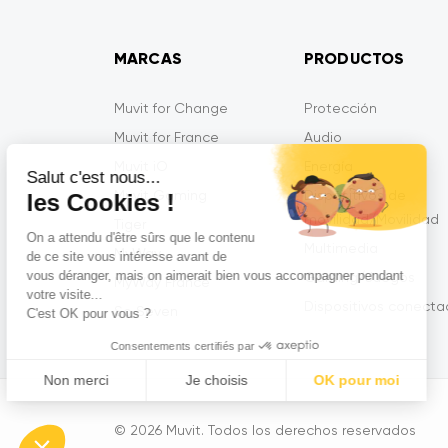
MARCAS
PRODUCTOS
Muvit for Change
Protección
Muvit for France
Audio
Muvit iO
Energía
Salut c'est nous...
Muvit Gaming
Dispositivos de
les Cookies !
movilidad/Movilidad
Tiger
On a attendu d'être sûrs que le contenu
Multimedia
MyWay
de ce site vous intéresse avant de
vous déranger, mais on aimerait bien vous accompagner pendant
Gaming/Juegos
MyWay France
votre visite...
Dispositivos conect
So Seven
C'est OK pour vous ?
Consentements certifiés par
Non merci
Je choisis
OK pour moi
Axeptio consent
Plataforma de Gestión de Consentimiento: Personaliza tus 
© 2026 Muvit. Todos los derechos reservados