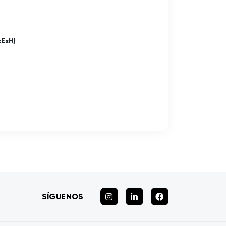
xExH)
SÍGUENOS